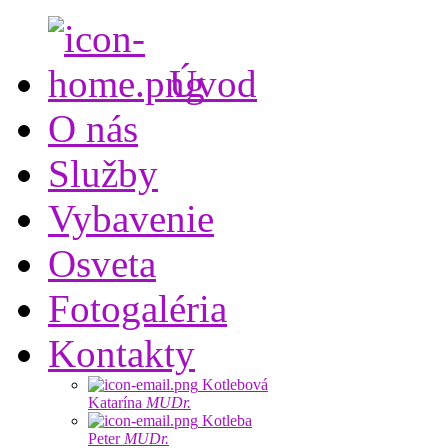
Úvod
O nás
Služby
Vybavenie
Osveta
Fotogaléria
Kontakty
Kotlebová
Katarína
MUDr.
Kotleba
Peter
MUDr.